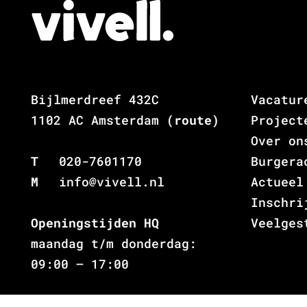
Bijlmerdreef 432C
Vacatur
1102 AC Amsterdam
(route)
Project
Over on
T
020-7601170
Burgera
M
info@vivell.nl
Actueel
Inschri
Openingstijden HQ
Veelges
maandag t/m donderdag:
09:00 – 17:00