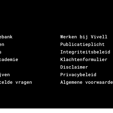
ebank
Werken bij Vivell
en
Publicatieplicht
s
Integriteitsbeleid
cademie
Klachtenformulier
Disclaimer
jven
Privacybeleid
telde vragen
Algemene voorwaarde