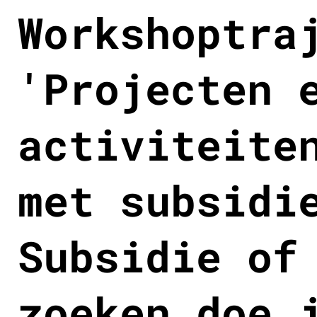
Workshoptra
'Projecten 
activiteite
met subsidi
Subsidie of
zoeken doe 