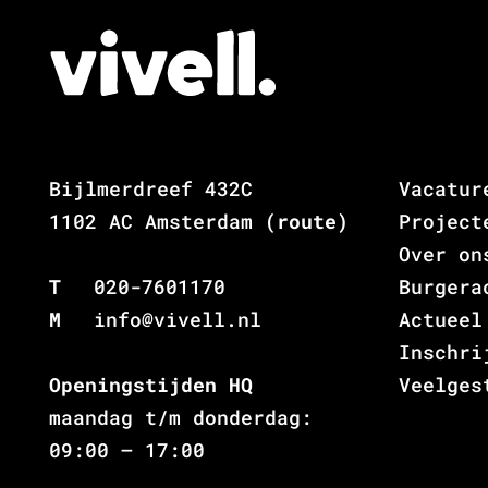
Bijlmerdreef 432C
Vacatur
1102 AC Amsterdam
(route)
Project
Over on
T
020-7601170
Burgera
M
info@vivell.nl
Actueel
Inschri
Openingstijden HQ
Veelges
maandag t/m donderdag:
09:00 – 17:00