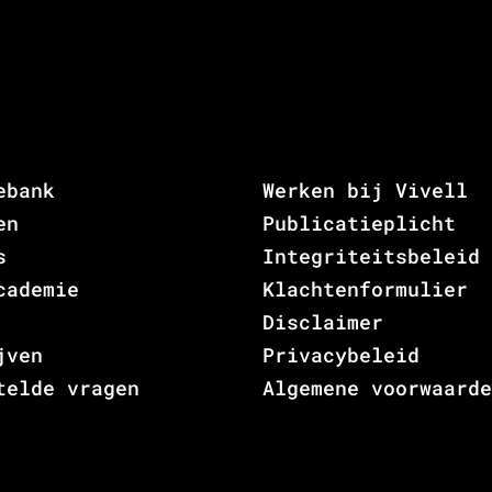
ebank
Werken bij Vivell
en
Publicatieplicht
s
Integriteitsbeleid
cademie
Klachtenformulier
Disclaimer
jven
Privacybeleid
telde vragen
Algemene voorwaarde