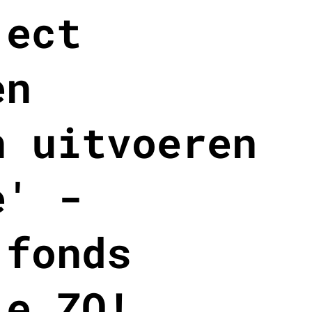
ject
en
n uitvoeren
e' -
 fonds
je ZO!