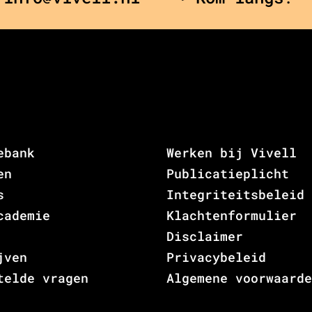
ebank
Werken bij Vivell
en
Publicatieplicht
s
Integriteitsbeleid
cademie
Klachtenformulier
Disclaimer
jven
Privacybeleid
telde vragen
Algemene voorwaarde