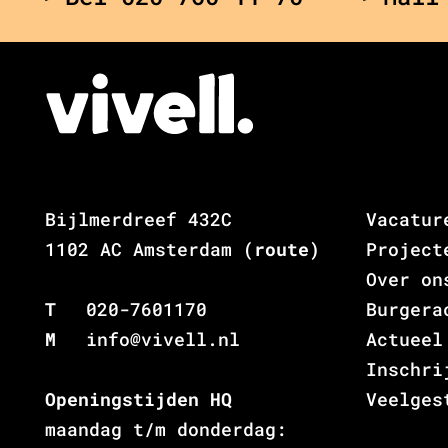
Bijlmerdreef 432C
Vacatur
1102 AC Amsterdam
(route)
Project
Over on
T
020-7601170
Burgera
M
info@vivell.nl
Actueel
Inschri
Openingstijden HQ
Veelges
maandag t/m donderdag: