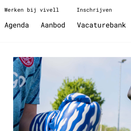
Naar
Werken bij vivell
Inschrijven
de
inhoud
Agenda
Aanbod
Vacaturebank
springen