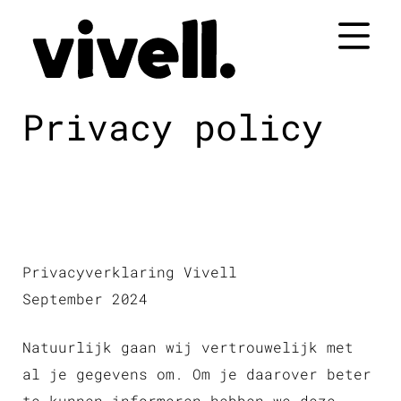
Naar
de
inhoud
springen
Privacy policy
Privacyverklaring Vivell
September 2024
Natuurlijk gaan wij vertrouwelijk met
al je gegevens om. Om je daarover beter
te kunnen informeren hebben we deze