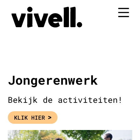
Naar
de
inhoud
springen
Jongerenwerk
Bekijk de activiteiten!
KLIK HIER