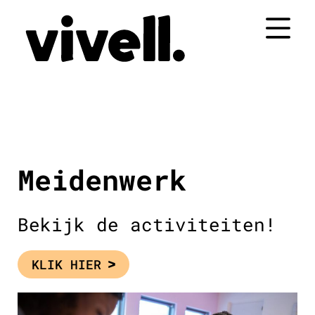
Naar
de
inhoud
springen
Meidenwerk
Bekijk de activiteiten!
KLIK HIER