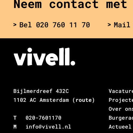
Neem contact met
Bel 020 760 11 70
Mail
Bijlmerdreef 432C
Vacatur
1102 AC Amsterdam
(route)
Project
Over on
T
020-7601170
Burgera
M
info@vivell.nl
Actueel