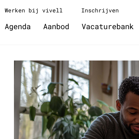
Naar
Werken bij vivell
Inschrijven
de
inhoud
Agenda
Aanbod
Vacaturebank
springen