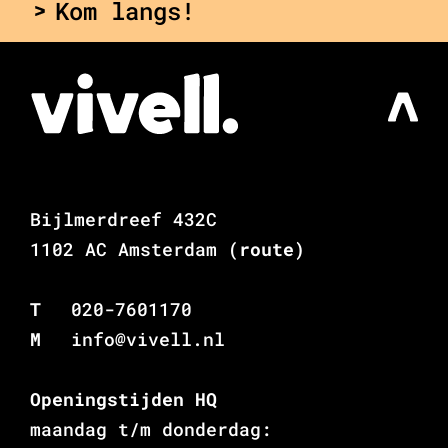
Kom langs!
Bijlmerdreef 432C
1102 AC Amsterdam
(route)
T
020-7601170
M
info@vivell.nl
Openingstijden HQ
maandag t/m donderdag: