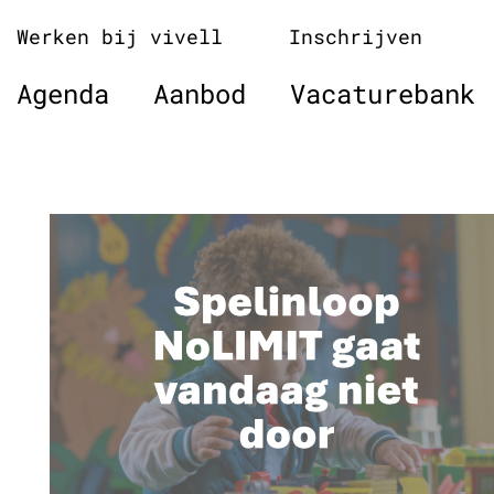
Naar
Werken bij vivell
Inschrijven
de
inhoud
Agenda
Aanbod
Vacaturebank
springen