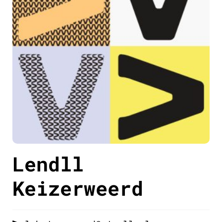
Lendll
Keizerweerd