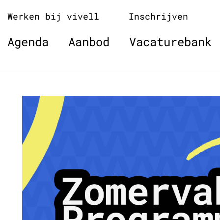
Naar
Werken bij vivell
Inschrijven
de
inhoud
Agenda
Aanbod
Vacaturebank
springen