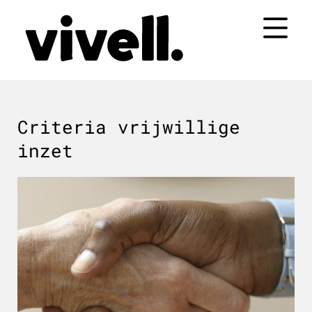
Naar
de
inhoud
springen
Criteria vrijwillige
inzet