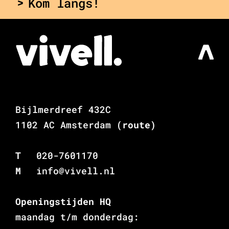
Kom langs!
Bijlmerdreef 432C
1102 AC Amsterdam
(route)
T
020-7601170
M
info@vivell.nl
Openingstijden HQ
maandag t/m donderdag: