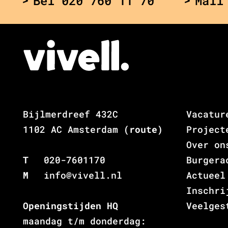
Bel 020 760 11 70
Mail
Bijlmerdreef 432C
Vacatur
1102 AC Amsterdam
(route)
Project
Over on
T
020-7601170
Burgera
M
info@vivell.nl
Actueel
Inschri
Openingstijden HQ
Veelges
maandag t/m donderdag: