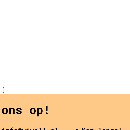
 ]
 ons op!