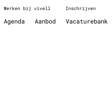
Naar
Werken bij vivell
Inschrijven
de
inhoud
Agenda
Aanbod
Vacaturebank
springen