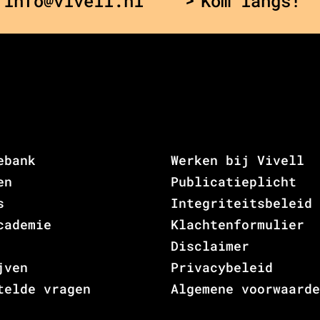
 info@vivell.nl
Kom langs!
ebank
Werken bij Vivell
en
Publicatieplicht
s
Integriteitsbeleid
cademie
Klachtenformulier
Disclaimer
jven
Privacybeleid
telde vragen
Algemene voorwaarde