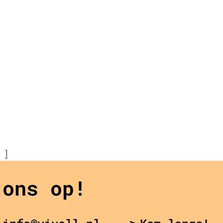
 ]
 ons op!