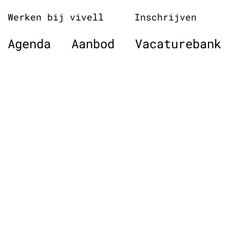
Naar
Werken bij vivell
Inschrijven
de
inhoud
Agenda
Aanbod
Vacaturebank
springen