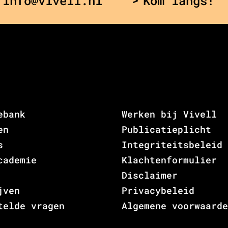
 info@vivell.nl
Kom langs!
ebank
Werken bij Vivell
en
Publicatieplicht
s
Integriteitsbeleid
cademie
Klachtenformulier
Disclaimer
jven
Privacybeleid
telde vragen
Algemene voorwaarde