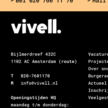
Bel 020 760 11 70
Mail
Bijlmerdreef 432C
Vacatur
1102 AC Amsterdam
(route)
Project
Over on
T
020-7601170
Burgera
M
info@vivell.nl
Actueel
Inschri
Openingstijden HQ
Veelges
maandag t/m donderdag: