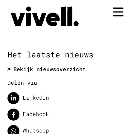
Naar
de
inhoud
springen
Het laatste nieuws
Bekijk nieuwsoverzicht
Delen via
LinkedIn
Facebook
Whatsapp