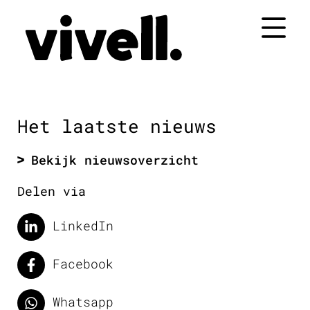
Naar
de
inhoud
springen
Het laatste nieuws
Bekijk nieuwsoverzicht
Delen via
LinkedIn
Facebook
Whatsapp