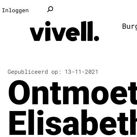
Inloggen
Bur
Gepubliceerd op: 13-11-2021
Ontmoe
Elisabet