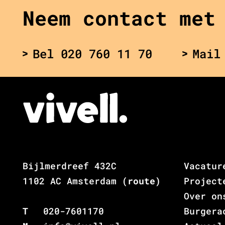
Neem contact met
Bel 020 760 11 70
Mail
Bijlmerdreef 432C
Vacatur
1102 AC Amsterdam
(route)
Project
Over on
T
020-7601170
Burgera