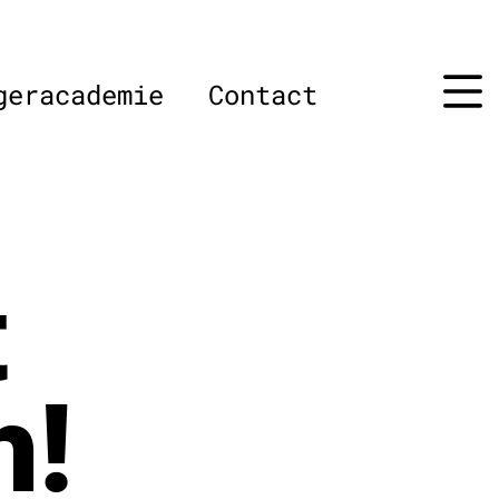
geracademie
Contact
t
h!