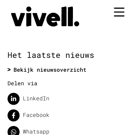
Naar
de
inhoud
springen
Het laatste nieuws
Bekijk nieuwsoverzicht
Delen via
LinkedIn
Facebook
Whatsapp