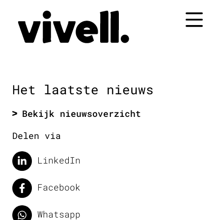
Naar
de
inhoud
springen
Het laatste nieuws
Bekijk nieuwsoverzicht
Delen via
LinkedIn
Facebook
Whatsapp