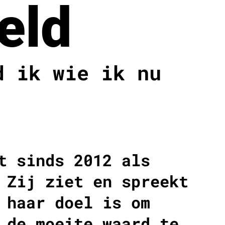
eld
d ik wie ik nu
t sinds 2012 als
 Zij ziet en spreekt
 haar doel is om
 de moeite waard te