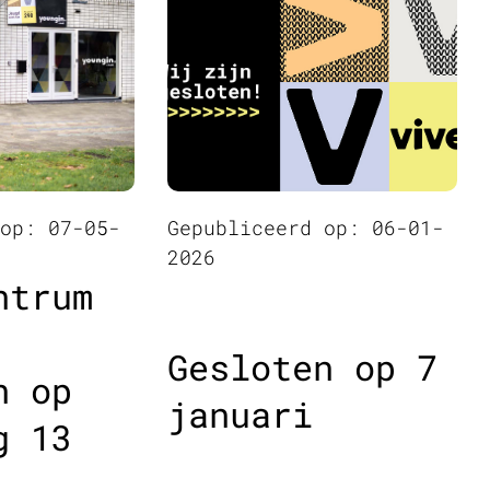
 op: 07-05-
Gepubliceerd op: 06-01-
2026
ntrum
Gesloten op 7
n op
januari
g 13