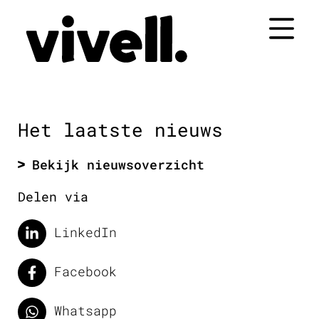
Naar
de
inhoud
springen
Het laatste nieuws
Bekijk nieuwsoverzicht
Delen via
LinkedIn
Facebook
Whatsapp