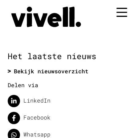
Naar
de
inhoud
springen
Het laatste nieuws
Bekijk nieuwsoverzicht
Delen via
LinkedIn
Facebook
Whatsapp