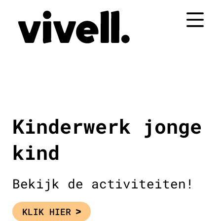
Naar
de
inhoud
springen
Kinderwerk jonge
kind
Bekijk de activiteiten!
KLIK HIER