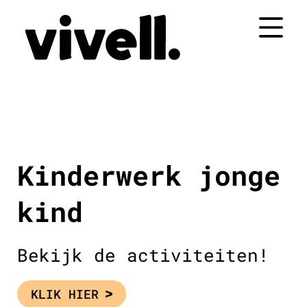
Naar
de
inhoud
springen
Kinderwerk jonge
kind
Bekijk de activiteiten!
KLIK HIER