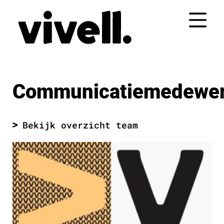
Naar
de
inhoud
springen
Communicatiemedewer
Bekijk overzicht team