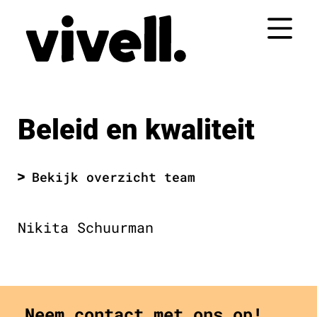
Naar
de
inhoud
springen
Beleid en kwaliteit
Bekijk overzicht team
Nikita Schuurman
Neem contact met ons op!