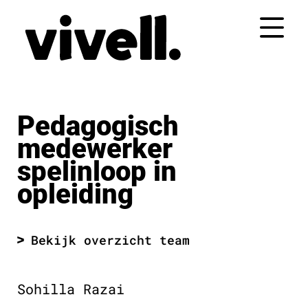
Naar
de
inhoud
springen
Pedagogisch
medewerker
spelinloop in
opleiding
Bekijk overzicht team
Sohilla Razai